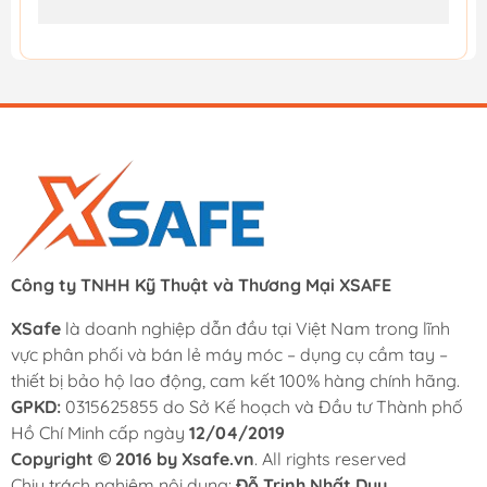
Công ty TNHH Kỹ Thuật và Thương Mại XSAFE
XSafe
là doanh nghiệp dẫn đầu tại Việt Nam trong lĩnh
vực phân phối và bán lẻ máy móc – dụng cụ cầm tay –
thiết bị bảo hộ lao động, cam kết 100% hàng chính hãng.
GPKD:
0315625855 do Sở Kế hoạch và Đầu tư Thành phố
Hồ Chí Minh cấp ngày
12/04/2019
Copyright © 2016 by Xsafe.vn
. All rights reserved
Chịu trách nghiệm nội dung:
Đỗ Trịnh Nhất Duy