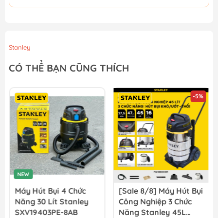
Stanley
CÓ THỂ BẠN CŨNG THÍCH
-5%
NEW
Máy Hút Bụi 4 Chức
[Sale 8/8] Máy Hút Bụi
Năng 30 Lít Stanley
Công Nghiệp 3 Chức
SXV19403PE-8AB
Năng Stanley 45L