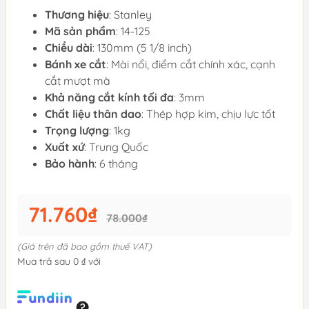
Thương hiệu
: Stanley
Mã sản phẩm
: 14-125
Chiều dài
: 130mm (5 1/8 inch)
Bánh xe cắt
: Mài nổi, điểm cắt chính xác, cạnh
cắt mượt mà
Khả năng cắt kính tối đa
: 3mm
Chất liệu thân dao
: Thép hợp kim, chịu lực tốt
Trọng lượng
: 1kg
Xuất xứ
: Trung Quốc
Bảo hành
: 6 tháng
71.760₫
78.000₫
(Giá trên đã bao gồm thuế VAT)
Mua trả sau 0 ₫ với