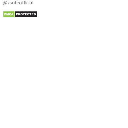
@xsafeofficial