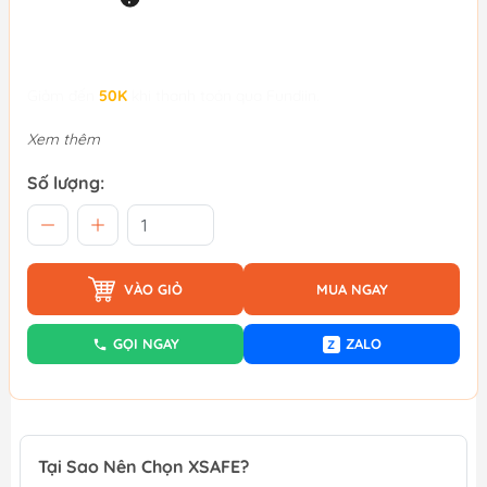
Giảm đến
50K
khi thanh toán qua Fundiin.
Xem thêm
Số lượng:
VÀO GIỎ
MUA NGAY
GỌI NGAY
ZALO
Z
Tại Sao Nên Chọn XSAFE?