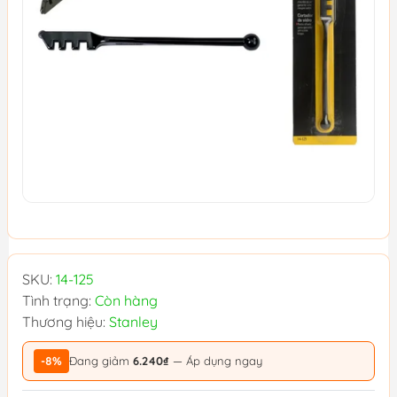
SKU:
14-125
Tình trạng:
Còn hàng
Thương hiệu:
Stanley
-8%
Đang giảm
6.240₫
— Áp dụng ngay