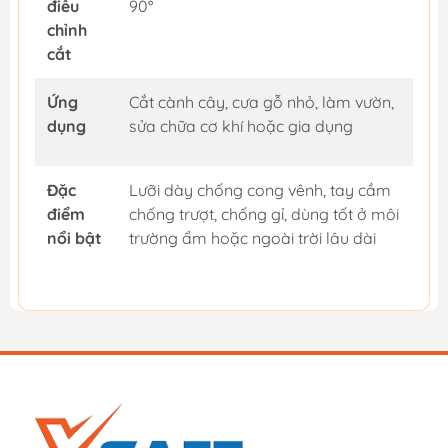
điều
90°
chỉnh
cắt
Ứng
Cắt cành cây, cưa gỗ nhỏ, làm vườn,
dụng
sửa chữa cơ khí hoặc gia dụng
Đặc
Lưỡi dày chống cong vênh, tay cầm
điểm
chống trượt, chống gỉ, dùng tốt ở môi
nổi bật
trường ẩm hoặc ngoài trời lâu dài