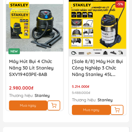
-5%
NEW
Máy Hút Bụi 4 Chức
[Sale 8/8] Máy Hút Bụi
Năng 30 Lít Stanley
Công Nghiệp 3 Chức
SXV19403PE-8AB
Năng Stanley 45L
SL19501-12BA
5.214.000₫
2.980.000₫
5.488.000₫
Thương hiệu:
Stanley
Thương hiệu:
Stanley
Mua ngay
Mua ngay