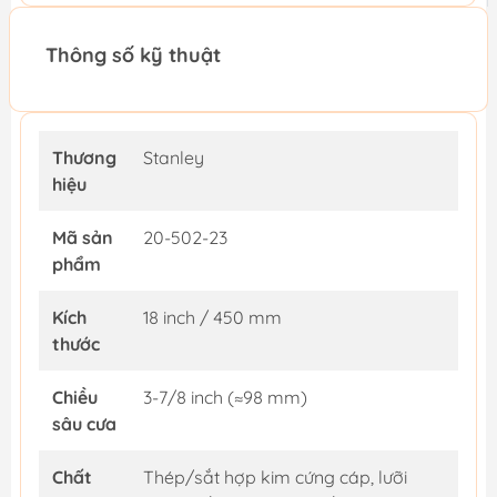
Thông số kỹ thuật
Thương
Stanley
hiệu
Mã sản
20-502-23
phẩm
Kích
18 inch / 450 mm
thước
Chiều
3-7/8 inch (≈98 mm)
sâu cưa
Chất
Thép/sắt hợp kim cứng cáp, lưỡi