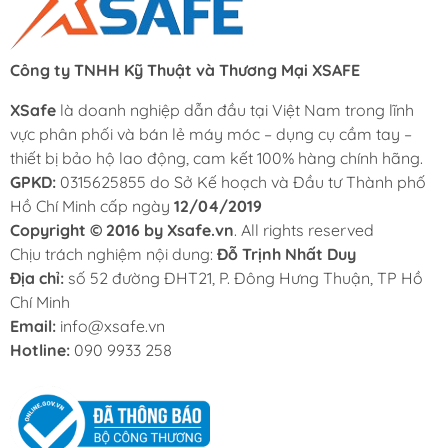
Công ty TNHH Kỹ Thuật và Thương Mại XSAFE
XSafe
là doanh nghiệp dẫn đầu tại Việt Nam trong lĩnh
vực phân phối và bán lẻ máy móc – dụng cụ cầm tay –
thiết bị bảo hộ lao động, cam kết 100% hàng chính hãng.
GPKD:
0315625855 do Sở Kế hoạch và Đầu tư Thành phố
Hồ Chí Minh cấp ngày
12/04/2019
Copyright © 2016 by Xsafe.vn
. All rights reserved
Chịu trách nghiệm nội dung:
Đỗ Trịnh Nhất Duy
Địa chỉ:
số 52 đường ĐHT21, P. Đông Hưng Thuận, TP Hồ
Chí Minh
Email:
info@xsafe.vn
Hotline:
090 9933 258