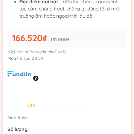
Đặc điểm nổi bật
: Lưỡi dày chống cong vênh,
tay cầm chống trượt, chống gỉ, dùng tốt ở môi
trường ẩm hoặc ngoài trời lâu dài
166.520₫
181.000₫
(Giá trên đã bao gồm thuế VAT)
Mua trả sau 0 ₫ với
Giảm đến
50K
khi thanh toán qua Fundiin.
Xem thêm
Số lượng: