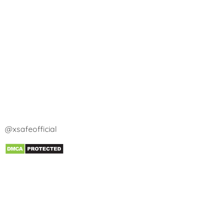
@xsafeofficial