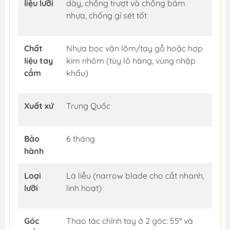
liệu lưỡi
dày, chống trượt và chống bám
nhựa, chống gỉ sét tốt
Chất
Nhựa bọc vân lõm/tay gỗ hoặc hợp
liệu tay
kim nhôm (tùy lô hàng, vùng nhập
cầm
khẩu)
Xuất xứ
Trung Quốc
Bảo
6 tháng
hành
Loại
Lá liễu (narrow blade cho cắt nhanh,
lưỡi
linh hoạt)
Góc
Thao tác chỉnh tay ở 2 góc: 55° và