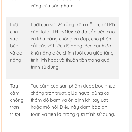
vững của sản phẩm.
Lưỡi
Lưỡi cưa với 24 răng trên mỗi inch (TPI)
cưa
của Total THT54106 có độ sắc bén cao
sắc
và khả năng chống va đập, cho phép
bén
cắt các vật liệu dễ dàng. Bên cạnh đó,
và đa
khả năng điều chỉnh lưỡi cưa giúp tăng
năng
tính linh hoạt và thuận tiện trong quá
trình sử dụng.
Tay
Tay cầm của sản phẩm được bọc nhựa
cầm
chống trơn trượt, giúp người dùng có
chống
thêm độ bám và ổn định khi tay ướt
trơn
hoặc mồ hôi. Điều này đảm bảo an
trượt
toàn và tiện lợi trong quá trình sử dụng.