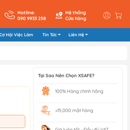
Hotline:
Hệ thống
090 9933 258
Cửa hàng
Cơ Hội Việc Làm
Tin Tức
Liên Hệ
Tại Sao Nên Chọn XSAFE?
100% Hàng chính hãng
>15,000 mặt hàng
Giá luôn tốt - Đầy đủ VAT