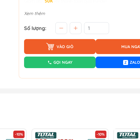
Giảm đến
50K
khi thanh toán qua Fundiin.
Xem thêm
Số lượng:
VÀO GIỎ
MUA NGA
GỌI NGAY
ZALO
Z
-10%
-10%