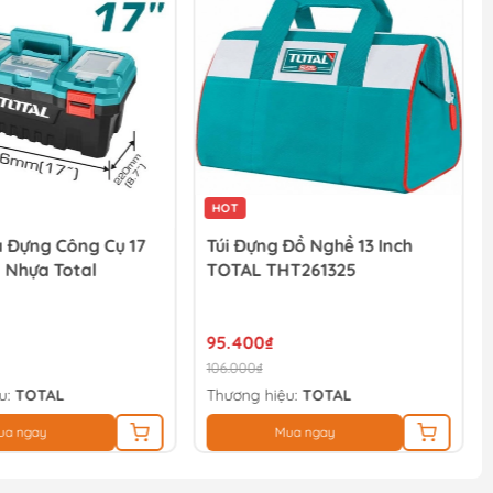
HOT
 Đựng Công Cụ 17
Túi Đựng Đồ Nghề 13 Inch
 Nhựa Total
TOTAL THT261325
95.400₫
106.000₫
u:
TOTAL
Thương hiệu:
TOTAL
ua ngay
Mua ngay