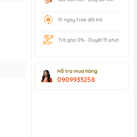
15 ngày Free đổi trả
Trả góp 0% - Duyệt 15 phút
Hỗ trợ mua hàng
0909933258