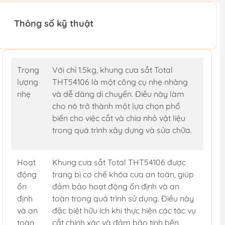
Thông số kỹ thuật
Trọng
Với chỉ 1.5kg, khung cưa sắt Total
lượng
THT54106 là một công cụ nhẹ nhàng
nhẹ
và dễ dàng di chuyển. Điều này làm
cho nó trở thành một lựa chọn phổ
biến cho việc cắt và chia nhỏ vật liệu
trong quá trình xây dựng và sửa chữa.
Hoạt
Khung cưa sắt Total THT54106 được
động
trang bị cơ chế khóa cưa an toàn, giúp
ổn
đảm bảo hoạt động ổn định và an
định
toàn trong quá trình sử dụng. Điều này
và an
đặc biệt hữu ích khi thực hiện các tác vụ
toàn
cắt chính xác và đảm bảo tính bền