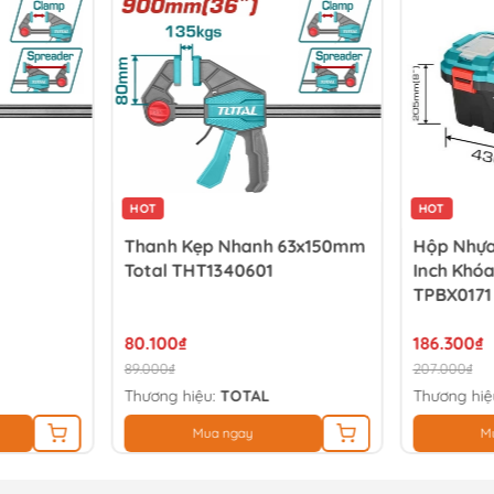
HOT
HOT
Thanh Kẹp Nhanh 63x150mm
Hộp Nhựa
Total THT1340601
Inch Khóa
TPBX0171
80.100₫
186.300₫
89.000₫
207.000₫
Thương hiệu:
TOTAL
Thương hiệ
Mua ngay
M