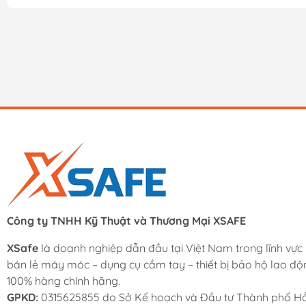
Công ty TNHH Kỹ Thuật và Thương Mại XSAFE
XSafe
là doanh nghiệp dẫn đầu tại Việt Nam trong lĩnh vực
bán lẻ máy móc – dụng cụ cầm tay – thiết bị bảo hộ lao độ
100% hàng chính hãng.
GPKD:
0315625855 do Sở Kế hoạch và Đầu tư Thành phố Hồ