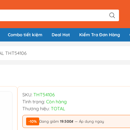
Combo tiết kiệm
Deal Hot
Kiểm Tra Đơn Hàng
TAL THT54106
SKU:
THT54106
Tình trạng:
Còn hàng
Thương hiệu:
TOTAL
-10%
Đang giảm
19.500₫
— Áp dụng ngay