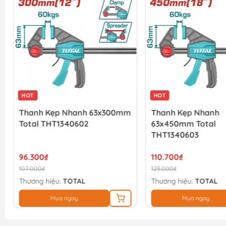
HOT
HOT
Thanh Kẹp Nhanh 63x300mm
Thanh Kẹp Nhanh
Total THT1340602
63x450mm Total
THT1340603
96.300₫
110.700₫
107.000₫
123.000₫
Thương hiệu:
TOTAL
Thương hiệu:
TOTAL
Mua ngay
Mua ngay