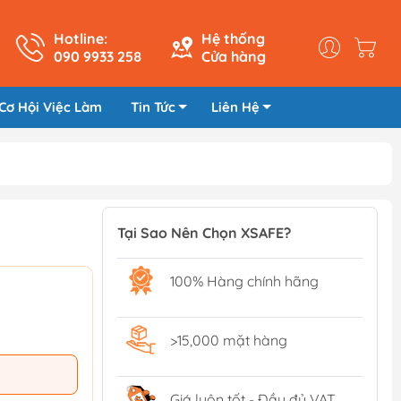
Hotline:
Hệ thống
090 9933 258
Cửa hàng
Cơ Hội Việc Làm
Tin Tức
Liên Hệ
Tại Sao Nên Chọn XSAFE?
100% Hàng chính hãng
>15,000 mặt hàng
Giá luôn tốt - Đầy đủ VAT