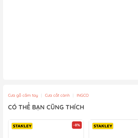
Cưa gỗ cầm tay
|
Cưa cắt cành
|
INGCO
CÓ THỂ BẠN CŨNG THÍCH
-8%