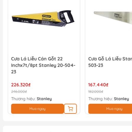
Cưa Lá Liễu Cán Gỗt 22
Cưa Gỗ Lá Liễu Sta
Inchx7t/8pt Stanley 20-504-
503-23
23
226.320₫
167.440₫
246.000₫
182.000₫
Thương hiệu:
Stanley
Thương hiệu:
Stanley
Mua ngay
Mua ngay