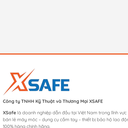
Công ty TNHH Kỹ Thuật và Thương Mại XSAFE
XSafe
là doanh nghiệp dẫn đầu tại Việt Nam trong lĩnh vực
bán lẻ máy móc – dụng cụ cầm tay – thiết bị bảo hộ lao độ
100% hàng chính hãng.