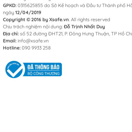
GPKD:
0315625855 do Sở Kế hoạch và Đầu tư Thành phố Hồ
ngày
12/04/2019
Copyright © 2016 by Xsafe.vn
. All rights reserved
Chịu trách nghiệm nội dung:
Đỗ Trịnh Nhất Duy
Địa chỉ:
số 52 đường ĐHT21, P. Đông Hưng Thuận, TP Hồ Chí
Email:
info@xsafe.vn
Hotline:
090 9933 258