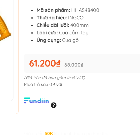
Mã sản phẩm:
HHAS48400
Thương hiệu:
INGCO
Chiều dài lưỡi:
400mm
Loại cưa:
Cưa cầm tay
Ứng dụng:
Cưa gỗ
61.200₫
68.000₫
(Giá trên đã bao gồm thuế VAT)
Mua trả sau 0 ₫ với
Giảm đến
50K
khi thanh toán qua Fundiin.