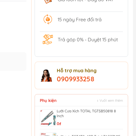
15 ngày Free đổi trả
Trả góp 0% - Duyệt 15 phút
Hỗ trợ mua hàng
0909933258
Phụ kiện
↕ Vuốt xem thêm
Lưỡi Cưa Xích TOTAL TGTSB50818 8
Inch
0₫