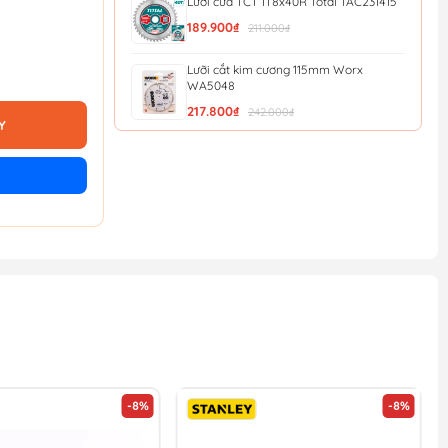
Lưỡi cưa TCT 1T8x40R Total TAC231415
189.900₫
211.000₫
Lưỡi cắt kim cương 115mm Worx
WA5048
217.800₫
242.000₫
Y
Dao tiện ích có lưỡi cắt, lưỡi dao thu vào
được và c...
210.045₫
221.100₫
Dao tiện ích có lưỡi cắt, lưỡi dao cố định
Workpro ...
199.595₫
210.100₫
Lưỡi cắt kim loại Minbao 355mm
355x2.2x1.8 x25.4x66T
1.530.000₫
-8%
-8%