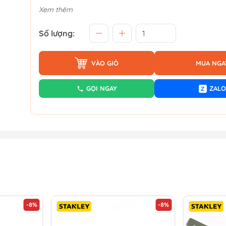
Xem thêm
Số lượng:
VÀO GIỎ
MUA NGA
GỌI NGAY
ZALO
Z
-8%
-8%