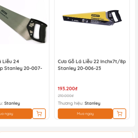
 Liễu 24
Cưa Gỗ Lá Liễu 22 Inchx7t/8p
p Stanley 20-007-
Stanley 20-006-23
193.200₫
210.000₫
u:
Stanley
Thương hiệu:
Stanley
ua ngay
Mua ngay