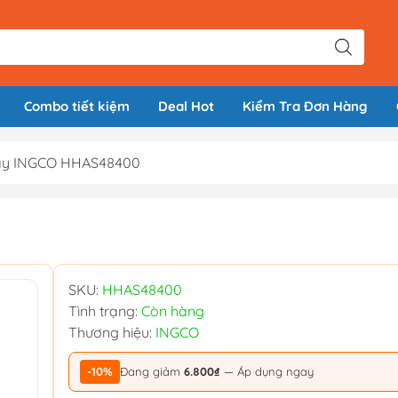
Combo tiết kiệm
Deal Hot
Kiểm Tra Đơn Hàng
ay INGCO HHAS48400
SKU:
HHAS48400
Tình trạng:
Còn hàng
Thương hiệu:
INGCO
-10%
Đang giảm
6.800₫
— Áp dụng ngay