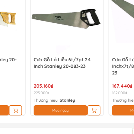
nley 20-
Cưa Gỗ Lá Liễu 6t/7pt 24
Cưa Gỗ Lá
Inch Stanley 20-083-23
Inchx7t/8
23
205.160₫
167.440₫
223.000₫
182.000₫
Thương hiệu:
Stanley
Thương hiệ
Mua ngay
M