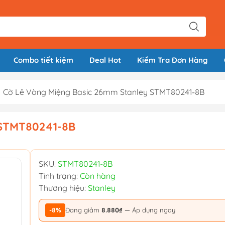
Combo tiết kiệm
Deal Hot
Kiểm Tra Đơn Hàng
Cờ Lê Vòng Miệng Basic 26mm Stanley STMT80241-8B
 STMT80241-8B
SKU:
STMT80241-8B
Tình trạng:
Còn hàng
Thương hiệu:
Stanley
-8%
Đang giảm
8.880₫
— Áp dụng ngay