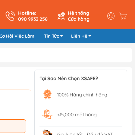
Hotline:
Hệ thống
090 9933 258
Cửa hàng
Cơ Hội Việc Làm
Tin Tức
Liên Hệ
Tại Sao Nên Chọn XSAFE?
100% Hàng chính hãng
>15,000 mặt hàng
Giá luôn tốt - Đầy đủ VAT