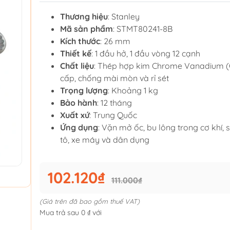
Thương hiệu
: Stanley
Mã sản phẩm
: STMT80241-8B
Kích thước
: 26 mm
Thiết kế
: 1 đầu hở, 1 đầu vòng 12 cạnh
Chất liệu
: Thép hợp kim Chrome Vanadium (
cấp, chống mài mòn và rỉ sét
Trọng lượng
: Khoảng 1 kg
Bảo hành
: 12 tháng
Xuất xứ
: Trung Quốc
Ứng dụng
: Vặn mở ốc, bu lông trong cơ khí, 
tô, xe máy và dân dụng
102.120₫
111.000₫
(Giá trên đã bao gồm thuế VAT)
Mua trả sau 0 ₫ với