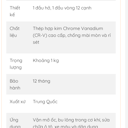
Thiết
1 đầu hở, 1 đầu vòng 12 cạnh
kế
Chất
Thép hợp kim Chrome Vanadium
liệu
(CR-V) cao cấp, chống mài mòn và rỉ
sét
Trọng
Khoảng 1 kg
lượng
Bảo
12 tháng
hành
Xuất xứ
Trung Quốc
Ứng
Vặn mở ốc, bu lông trong cơ khí, sửa
dụng
chữa ô tô, xe máy và dân dụng