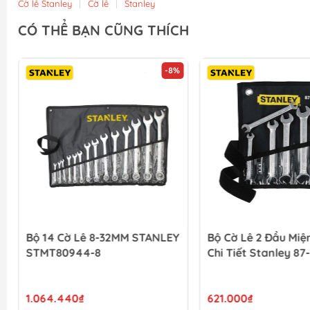
Cờ lê Stanley
|
Cờ lê
|
Stanley
CÓ THỂ BẠN CŨNG THÍCH
-8%
Bộ 14 Cờ Lê 8-32MM STANLEY
Bộ Cờ Lê 2 Đầu Miệ
STMT80944-8
Chi Tiết Stanley 87-
1.064.440₫
621.000₫