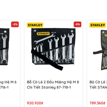
-8%
-8%
ng Hệ M 6
Bỗ Cờ Lê 2 Đầu Miệng Hệ M 8
Bộ Cờ Lê 
716-1
Chi Tiết Stanley 87-718-1
Tiết STA
920.920₫
789.360₫