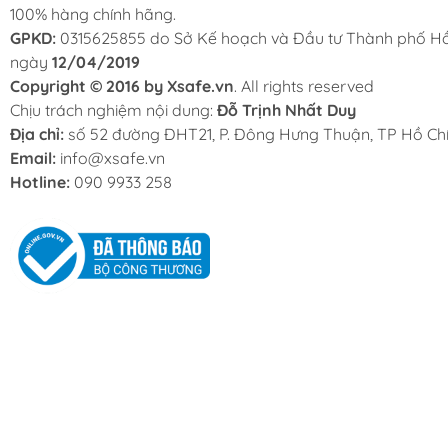
100% hàng chính hãng.
GPKD:
0315625855 do Sở Kế hoạch và Đầu tư Thành phố Hồ
ngày
12/04/2019
Copyright © 2016 by Xsafe.vn
. All rights reserved
Chịu trách nghiệm nội dung:
Đỗ Trịnh Nhất Duy
Địa chỉ:
số 52 đường ĐHT21, P. Đông Hưng Thuận, TP Hồ Chí
Email:
info@xsafe.vn
Hotline:
090 9933 258