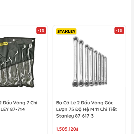
-8%
-8%
2 Đầu Vòng 7 Chi
Bộ Cờ Lê 2 Đầu Vòng Góc
NLEY 87-714
Lượn 75 Độ Hệ M 11 Chi Tiết
Stanley 87-617-3
1.505.120₫