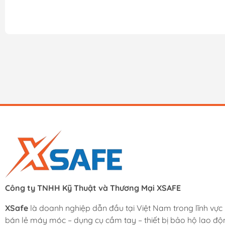
Công ty TNHH Kỹ Thuật và Thương Mại XSAFE
XSafe
là doanh nghiệp dẫn đầu tại Việt Nam trong lĩnh vực
bán lẻ máy móc – dụng cụ cầm tay – thiết bị bảo hộ lao độ