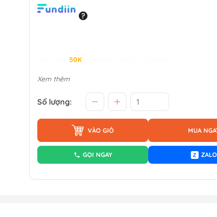
Giảm đến
50K
khi thanh toán qua Fundiin.
Xem thêm
Số lượng:
VÀO GIỎ
MUA NGA
GỌI NGAY
ZALO
Z