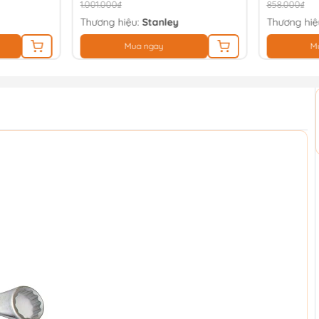
1.001.000₫
858.000₫
Thương hiệu:
Stanley
Thương hiệ
Mua ngay
M