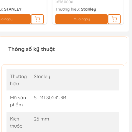
1.636.000₫
u:
STANLEY
Thương hiệu:
Stanley
ua ngay
Mua ngay
Thông số kỹ thuật
Thương
Stanley
hiệu
Mã sản
STMT80241-8B
phẩm
Kích
26 mm
thước