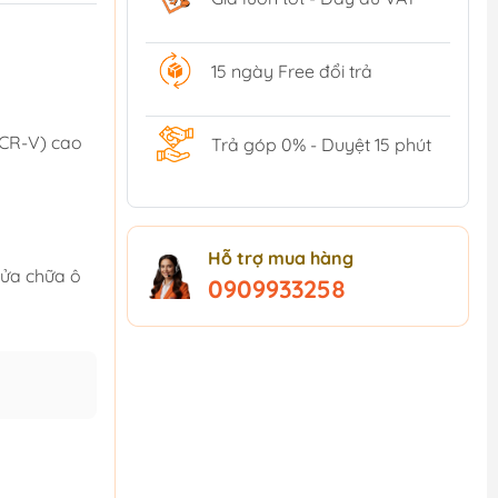
15 ngày Free đổi trả
CR-V) cao
Trả góp 0% - Duyệt 15 phút
Hỗ trợ mua hàng
sửa chữa ô
0909933258