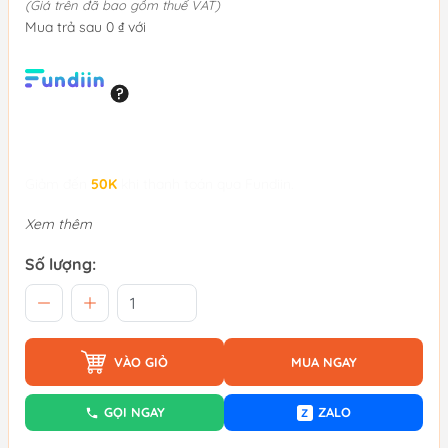
(Giá trên đã bao gồm thuế VAT)
Mua trả sau 0 ₫ với
Giảm đến
50K
khi thanh toán qua Fundiin.
Xem thêm
Số lượng:
VÀO GIỎ
MUA NGAY
GỌI NGAY
ZALO
Z