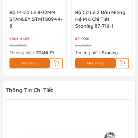
Bộ 14 Cờ Lê 8-32MM
Bộ Cờ Lê 2 Đầu Miệng
STANLEY STMT80944-
Hệ M 6 Chi Tiết
8
Stanley 87-716-1
1.064.440₫
621.000₫
1.157.000₫
675.000₫
Thương hiệu:
STANLEY
Thương hiệu:
Stanley
Mua ngay
Mua ngay
Thông Tin Chi Tiết