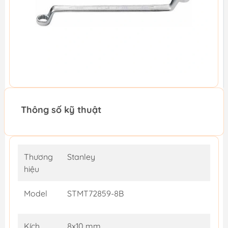
Thông số kỹ thuật
Thương
Stanley
hiệu
Model
STMT72859-8B
Kích
8x10 mm