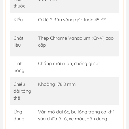
thước
Kiểu
Cờ lê 2 đầu vòng góc lượn 45 độ
Chất
Thép Chrome Vanadium (Cr-V) cao
liệu
cấp
Tính
Chống mài mòn, chống gỉ sét
năng
Chiều
Khoảng 178.8 mm
dài tổng
thể
Ứng
Vặn mở đai ốc, bu lông trong cơ khí,
dụng
sửa chữa ô tô, xe máy, dân dụng