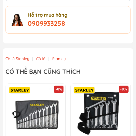
Hỗ trợ mua hàng
0909933258
Cờ lê Stanley
|
Cờ lê
|
Stanley
CÓ THỂ BẠN CŨNG THÍCH
-8%
-8%