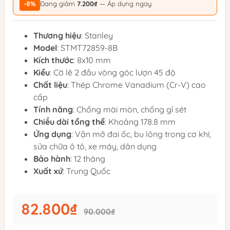
-8%
Đang giảm
7.200₫
— Áp dụng ngay
Thương hiệu
: Stanley
Model
: STMT72859-8B
Kích thước
: 8x10 mm
Kiểu
: Cờ lê 2 đầu vòng góc lượn 45 độ
Chất liệu
: Thép Chrome Vanadium (Cr-V) cao
cấp
Tính năng
: Chống mài mòn, chống gỉ sét
Chiều dài tổng thể
: Khoảng 178.8 mm
Ứng dụng
: Vặn mở đai ốc, bu lông trong cơ khí,
sửa chữa ô tô, xe máy, dân dụng
Bảo hành
: 12 tháng
Xuất xứ
: Trung Quốc
82.800₫
90.000₫