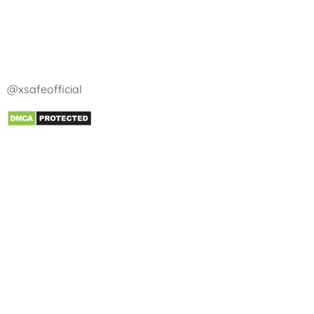
@xsafeofficial