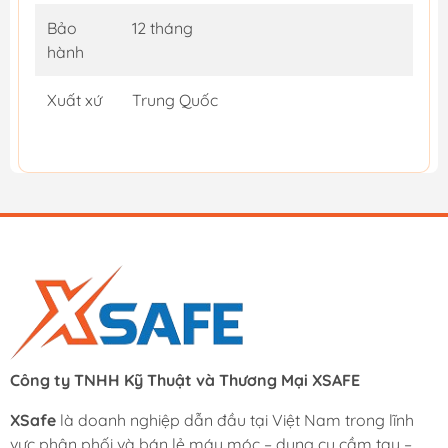
Bảo
12 tháng
hành
Xuất xứ
Trung Quốc
Công ty TNHH Kỹ Thuật và Thương Mại XSAFE
XSafe
là doanh nghiệp dẫn đầu tại Việt Nam trong lĩnh
vực phân phối và bán lẻ máy móc – dụng cụ cầm tay –