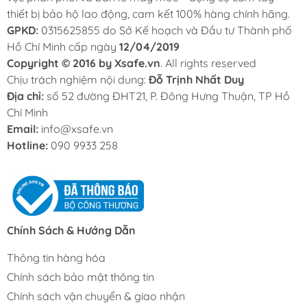
thiết bị bảo hộ lao động, cam kết 100% hàng chính hãng.
GPKD:
0315625855 do Sở Kế hoạch và Đầu tư Thành phố
Hồ Chí Minh cấp ngày
12/04/2019
Copyright © 2016 by Xsafe.vn
. All rights reserved
Chịu trách nghiệm nội dung:
Đỗ Trịnh Nhất Duy
Địa chỉ:
số 52 đường ĐHT21, P. Đông Hưng Thuận, TP Hồ
Chí Minh
Email:
info@xsafe.vn
Hotline:
090 9933 258
Chính Sách & Hướng Dẫn
Thông tin hàng hóa
Chính sách bảo mật thông tin
Chính sách vận chuyển & giao nhận