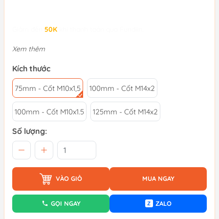
Giảm đến
50K
khi thanh toán qua Fundiin.
Xem thêm
Kích thước
75mm - Cốt M10x1,5
100mm - Cốt M14x2
100mm - Cốt M10x1.5
125mm - Cốt M14x2
Số lượng:
VÀO GIỎ
MUA NGAY
GỌI NGAY
ZALO
Z