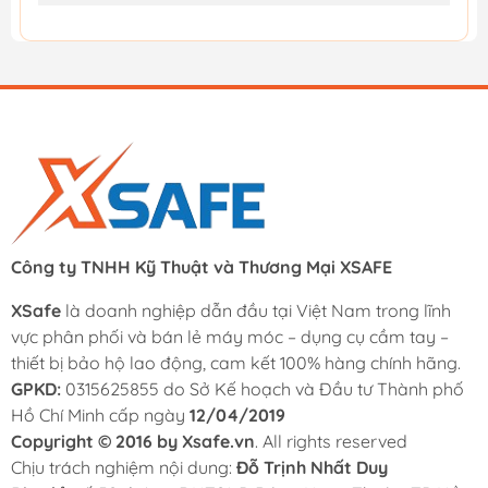
Công ty TNHH Kỹ Thuật và Thương Mại XSAFE
XSafe
là doanh nghiệp dẫn đầu tại Việt Nam trong lĩnh
vực phân phối và bán lẻ máy móc – dụng cụ cầm tay –
thiết bị bảo hộ lao động, cam kết 100% hàng chính hãng.
GPKD:
0315625855 do Sở Kế hoạch và Đầu tư Thành phố
Hồ Chí Minh cấp ngày
12/04/2019
Copyright © 2016 by Xsafe.vn
. All rights reserved
Chịu trách nghiệm nội dung:
Đỗ Trịnh Nhất Duy