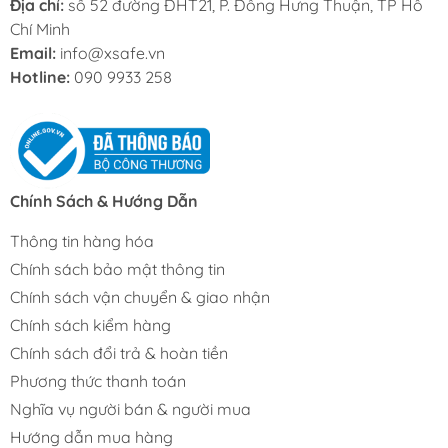
Địa chỉ:
số 52 đường ĐHT21, P. Đông Hưng Thuận, TP Hồ
Chí Minh
Email:
info@xsafe.vn
Hotline:
090 9933 258
Chính Sách & Hướng Dẫn
Thông tin hàng hóa
Chính sách bảo mật thông tin
Chính sách vận chuyển & giao nhận
Chính sách kiểm hàng
Chính sách đổi trả & hoàn tiền
Phương thức thanh toán
Nghĩa vụ người bán & người mua
Hướng dẫn mua hàng