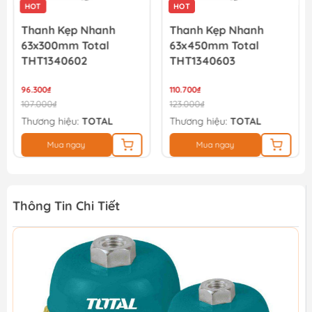
HOT
HOT
Thanh Kẹp Nhanh
Thanh Kẹp Nhanh
63x300mm Total
63x450mm Total
THT1340602
THT1340603
96.300₫
110.700₫
107.000₫
123.000₫
Thương hiệu:
TOTAL
Thương hiệu:
TOTAL
Mua ngay
Mua ngay
Thông Tin Chi Tiết