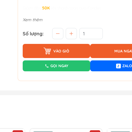
Giảm đến
50K
khi thanh toán qua Fundiin.
Xem thêm
Số lượng:
VÀO GIỎ
MUA NGA
GỌI NGAY
ZALO
Z