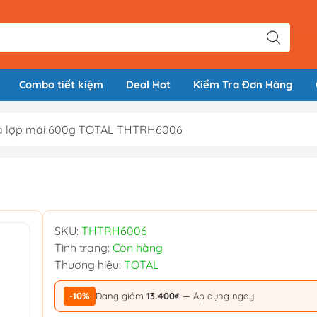
Combo tiết kiệm
Deal Hot
Kiểm Tra Đơn Hàng
a lợp mái 600g TOTAL THTRH6006
SKU:
THTRH6006
Tình trạng:
Còn hàng
Thương hiệu:
TOTAL
-10%
Đang giảm
13.400₫
— Áp dụng ngay