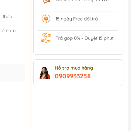
, thép
15 ngày Free đổi trả
 có nam
Trả góp 0% - Duyệt 15 phút
Hỗ trợ mua hàng
0909933258