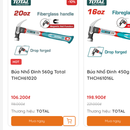
-10%
HOT
Búa Nhổ Đinh 560g Total
Búa Nhổ Đinh 450g 
THCH61020
THCH61016L
106.200₫
198.900₫
118.000₫
221.000₫
Thương hiệu:
TOTAL
Thương hiệu:
TOTAL
Mua ngay
Mua ngay