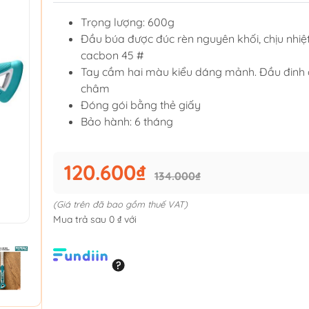
Trọng lượng: 600g
Đầu búa được đúc rèn nguyên khối, chịu nhiệt
cacbon 45 #
Tay cầm hai màu kiểu dáng mảnh. Đầu đinh
châm
Đóng gói bằng thẻ giấy
Bảo hành: 6 tháng
120.600₫
134.000₫
(Giá trên đã bao gồm thuế VAT)
Mua trả sau 0 ₫ với