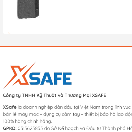
Công ty TNHH Kỹ Thuật và Thương Mại XSAFE
XSafe
là doanh nghiệp dẫn đầu tại Việt Nam trong lĩnh vực
bán lẻ máy móc – dụng cụ cầm tay – thiết bị bảo hộ lao độ
100% hàng chính hãng.
GPKD:
0315625855 do Sở Kế hoạch và Đầu tư Thành phố Hồ