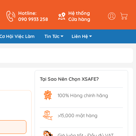
Hotline:
Hệ thống
090 9933 258
Cửa hàng
Cơ Hội Việc Làm
Tin Tức
Liên Hệ
Tại Sao Nên Chọn XSAFE?
100% Hàng chính hãng
>15,000 mặt hàng
Giá luôn tốt - Đầy đủ VAT