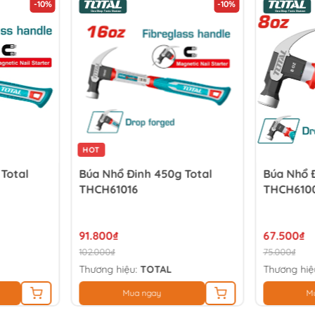
-10%
-10%
HOT
Total
Búa Nhổ Đinh 450g Total
Búa Nhổ Đ
THCH61016
THCH610
91.800₫
67.500₫
102.000₫
75.000₫
Thương hiệu:
TOTAL
Thương hiệ
Mua ngay
M