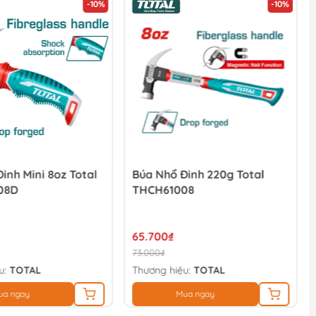
-10%
-10%
inh Mini 8oz Total
Búa Nhổ Đinh 220g Total
08D
THCH61008
65.700₫
73.000₫
u:
TOTAL
Thương hiệu:
TOTAL
ua ngay
Mua ngay