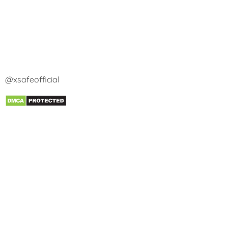
@xsafeofficial