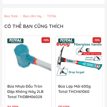
Búa Total
|
Búa cầm tay
|
TOTAL
CÓ THỂ BẠN CŨNG THÍCH
-10%
-10%
Búa Nhựa Đầu Tròn
Búa Lợp Mái 600g
Đập Không Nảy 2LB
Total THCH61060
Total THDBM06028
114.300₫
120.600₫