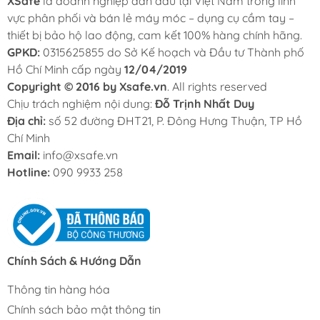
XSafe
là doanh nghiệp dẫn đầu tại Việt Nam trong lĩnh
vực phân phối và bán lẻ máy móc – dụng cụ cầm tay –
thiết bị bảo hộ lao động, cam kết 100% hàng chính hãng.
GPKD:
0315625855 do Sở Kế hoạch và Đầu tư Thành phố
Hồ Chí Minh cấp ngày
12/04/2019
Copyright © 2016 by Xsafe.vn
. All rights reserved
Chịu trách nghiệm nội dung:
Đỗ Trịnh Nhất Duy
Địa chỉ:
số 52 đường ĐHT21, P. Đông Hưng Thuận, TP Hồ
Chí Minh
Email:
info@xsafe.vn
Hotline:
090 9933 258
Chính Sách & Hướng Dẫn
Thông tin hàng hóa
Chính sách bảo mật thông tin