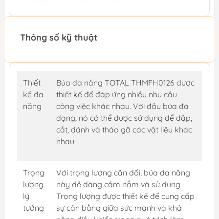
Thông số kỹ thuật
Thiết
Búa đa năng TOTAL THMFH0126 được
kế đa
thiết kế để đáp ứng nhiều nhu cầu
năng
công việc khác nhau. Với đầu búa đa
dạng, nó có thể được sử dụng để đập,
cắt, đánh và tháo gỡ các vật liệu khác
nhau.
Trọng
Với trọng lượng cân đối, búa đa năng
lượng
này dễ dàng cầm nắm và sử dụng.
lý
Trọng lượng được thiết kế để cung cấp
tưởng
sự cân bằng giữa sức mạnh và khả