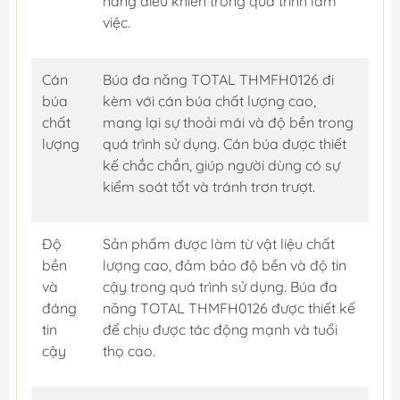
năng điều khiển trong quá trình làm
việc.
Cán
Búa đa năng TOTAL THMFH0126 đi
búa
kèm với cán búa chất lượng cao,
chất
mang lại sự thoải mái và độ bền trong
lượng
quá trình sử dụng. Cán búa được thiết
kế chắc chắn, giúp người dùng có sự
kiểm soát tốt và tránh trơn trượt.
Độ
Sản phẩm được làm từ vật liệu chất
bền
lượng cao, đảm bảo độ bền và độ tin
và
cậy trong quá trình sử dụng. Búa đa
đáng
năng TOTAL THMFH0126 được thiết kế
tin
để chịu được tác động mạnh và tuổi
cậy
thọ cao.