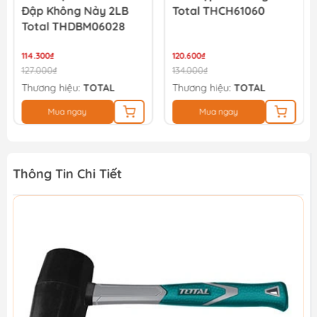
Đập Không Nảy 2LB
Total THCH61060
Total THDBM06028
114.300₫
120.600₫
127.000₫
134.000₫
Thương hiệu:
TOTAL
Thương hiệu:
TOTAL
Mua ngay
Mua ngay
Thông Tin Chi Tiết