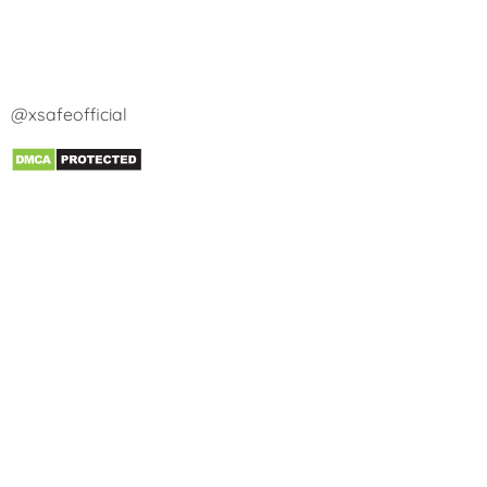
@xsafeofficial