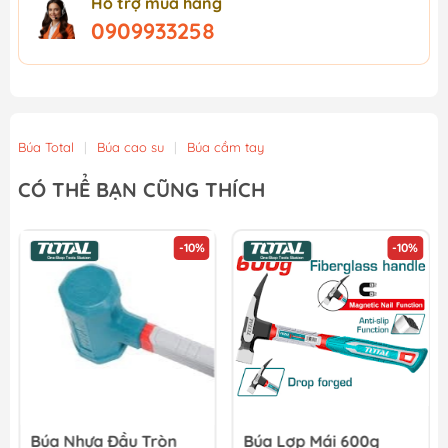
Hỗ trợ mua hàng
0909933258
Búa Total
|
Búa cao su
|
Búa cầm tay
CÓ THỂ BẠN CŨNG THÍCH
-10%
-10%
Búa Nhựa Đầu Tròn
Búa Lợp Mái 600g