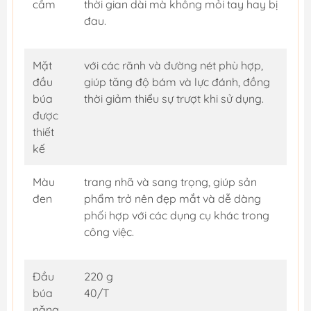
cầm
thời gian dài mà không mỏi tay hay bị
đau.
Mặt
với các rãnh và đường nét phù hợp,
đầu
giúp tăng độ bám và lực đánh, đồng
búa
thời giảm thiểu sự trượt khi sử dụng.
được
thiết
kế
Màu
trang nhã và sang trọng, giúp sản
đen
phẩm trở nên đẹp mắt và dễ dàng
phối hợp với các dụng cụ khác trong
công việc.
Đầu
220 g
búa
40/T
nặng