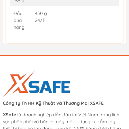
Đầu
450 g
búa
24/T
nặng
Công ty TNHH Kỹ Thuật và Thương Mại XSAFE
XSafe
là doanh nghiệp dẫn đầu tại Việt Nam trong lĩnh
vực phân phối và bán lẻ máy móc – dụng cụ cầm tay –
thiết bị bảo hộ lao động, cam kết 100% hàng chính hãng.