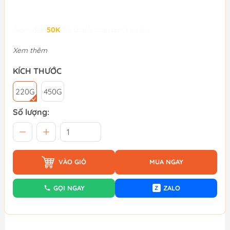
Giảm đến
50K
khi thanh toán qua Fundiin.
Xem thêm
KÍCH THƯỚC
220G
450G
Số lượng:
VÀO GIỎ
MUA NGAY
GỌI NGAY
ZALO
Z