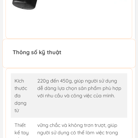
Thông số kỹ thuật
Kích
220g đến 450g, giúp người sử dụng
thước
dễ dàng lựa chọn sản phẩm phù hợp
đa
với nhu cầu và công việc của mình.
dạng
từ
Thiết
vững chắc và không trơn trượt, giúp
kế tay
người sử dụng có thể làm việc trong