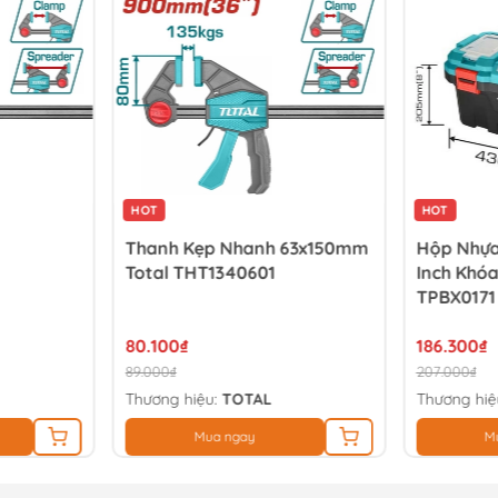
HOT
HOT
Thanh Kẹp Nhanh 63x150mm
Hộp Nhựa
Total THT1340601
Inch Khóa
TPBX0171
80.100₫
186.300₫
89.000₫
207.000₫
Thương hiệu:
TOTAL
Thương hiệ
Mua ngay
M