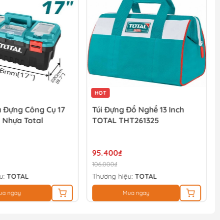
HOT
 Đựng Công Cụ 17
Túi Đựng Đồ Nghề 13 Inch
 Nhựa Total
TOTAL THT261325
95.400₫
106.000₫
u:
TOTAL
Thương hiệu:
TOTAL
ua ngay
Mua ngay