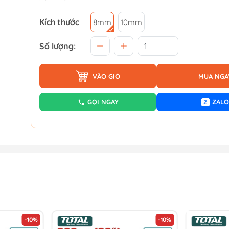
Kích thước
8mm
10mm
Số lượng:
VÀO GIỎ
MUA NGA
GỌI NGAY
ZALO
Z
-10%
-10%