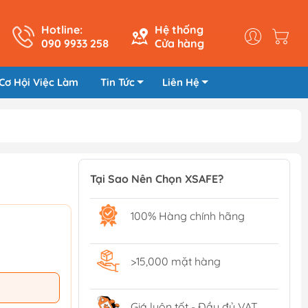
Hotline:
Hệ thống
090 9933 258
Cửa hàng
Cơ Hội Việc Làm
Tin Tức
Liên Hệ
Tại Sao Nên Chọn XSAFE?
100% Hàng chính hãng
>15,000 mặt hàng
Giá luôn tốt - Đầy đủ VAT