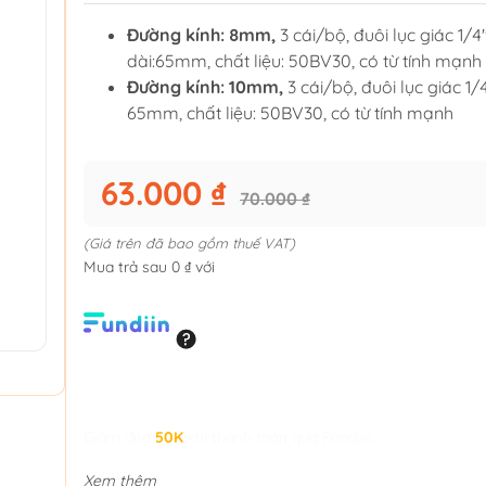
Đường kính: 8mm,
3 cái/bộ, đuôi lục giác 1/4'
dài:65mm, chất liệu: 50BV30, có từ tính mạnh
Đường kính: 10mm,
3 cái/bộ, đuôi lục giác 1/4'
65mm, chất liệu: 50BV30, có từ tính mạnh
63.000 ₫
70.000 ₫
(Giá trên đã bao gồm thuế VAT)
Mua trả sau 0 ₫ với
Giảm đến
50K
khi thanh toán qua Fundiin.
Xem thêm