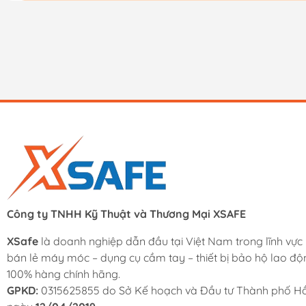
Công ty TNHH Kỹ Thuật và Thương Mại XSAFE
XSafe
là doanh nghiệp dẫn đầu tại Việt Nam trong lĩnh vực
bán lẻ máy móc – dụng cụ cầm tay – thiết bị bảo hộ lao độ
100% hàng chính hãng.
GPKD:
0315625855 do Sở Kế hoạch và Đầu tư Thành phố Hồ