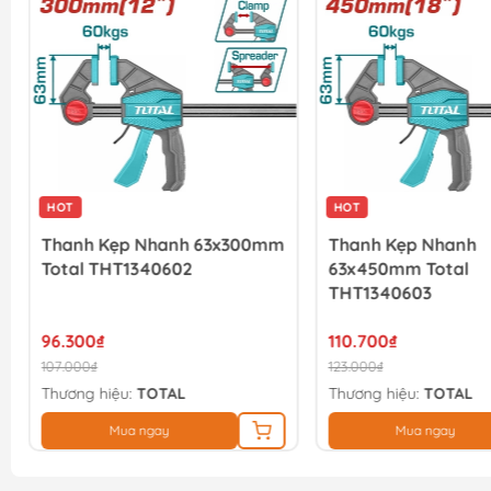
HOT
HOT
Thanh Kẹp Nhanh 63x300mm
Thanh Kẹp Nhanh
Total THT1340602
63x450mm Total
THT1340603
96.300₫
110.700₫
107.000₫
123.000₫
Thương hiệu:
TOTAL
Thương hiệu:
TOTAL
Mua ngay
Mua ngay