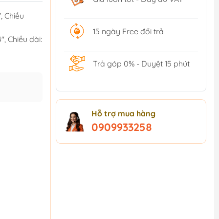
', Chiều
15 ngày Free đổi trả
', Chiều dài:
Trả góp 0% - Duyệt 15 phút
Hỗ trợ mua hàng
0909933258