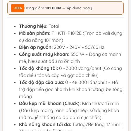
-10%
Đang giảm
182.000₫
— Áp dụng ngay
Thương hiệu:
Total
Mã sản phẩm:
THKTHP1012E (Trọn bộ vali dụng
cụ đa năng 101 món)
Điện áp nguồn:
220V - 240V ~ 50/60Hz
Công suất máy khoan:
650 W – Động cơ mạnh
mẽ, hiệu suất đầu ra ổn định
Tốc độ không tải:
0 - 3000 vòng/phút (Có công
tắc điều tốc vô cấp và gạt đảo chiều)
Tốc độ đập của búa:
0 - 48.000 lần/phút – Hỗ
trợ đập tiến góc nhanh khi khoan tường, bê tông
mỏng
Đầu kẹp mũi khoan (Chuck):
Kích thước 13 mm
(Đầu kẹp mang ranh bằng thép, sử dụng khóa
mở truyền thống có độ bám cực chắc)
Khả năng khoan tối đa:
Tường/Bê tông: 13 mm |