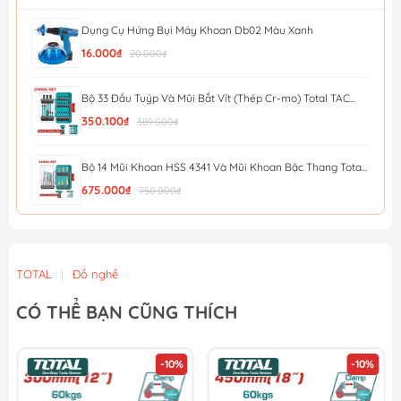
Dụng Cụ Hứng Bụi Máy Khoan Db02 Màu Xanh
16.000₫
20.000₫
Bộ 33 Đầu Tuýp Và Mũi Bắt Vít (Thép Cr-mo) Total TAC...
350.100₫
389.000₫
Bộ 14 Mũi Khoan HSS 4341 Và Mũi Khoan Bậc Thang Tota...
675.000₫
750.000₫
Bộ 9 Mũi Khoan Bê Tông Đuôi Gài SDS Total TACSDL30906
370.800₫
412.000₫
TOTAL
|
Đồ nghề
Bộ 49 Mũi Bắt Vít Đa Năng (Thép Cr-mo) Total TACSDL2...
CÓ THỂ BẠN CŨNG THÍCH
444.600₫
494.000₫
-10%
-10%
Bộ 45 Mũi Siết Vít Xoắn Total TACSDL24501
340.200₫
378.000₫