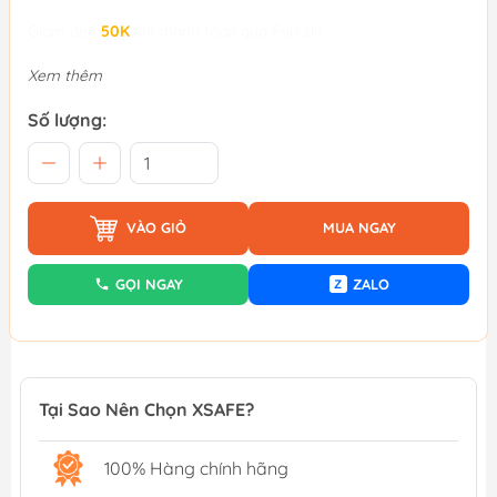
Giảm đến
50K
khi thanh toán qua Fundiin.
Xem thêm
Số lượng:
VÀO GIỎ
MUA NGAY
GỌI NGAY
ZALO
Z
Tại Sao Nên Chọn XSAFE?
100% Hàng chính hãng