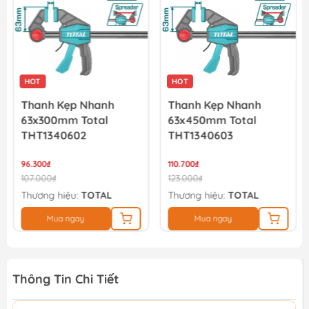
HOT
HOT
Thanh Kẹp Nhanh
Thanh Kẹp Nhanh
63x300mm Total
63x450mm Total
THT1340602
THT1340603
96.300₫
110.700₫
107.000₫
123.000₫
Thương hiệu:
TOTAL
Thương hiệu:
TOTAL
Mua ngay
Mua ngay
Thông Tin Chi Tiết