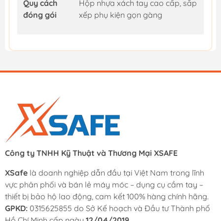
Quy cách
Hộp nhựa xách tay cao cấp, sắp
đóng gói
xếp phụ kiện gọn gàng
Công ty TNHH Kỹ Thuật và Thương Mại XSAFE
XSafe
là doanh nghiệp dẫn đầu tại Việt Nam trong lĩnh
vực phân phối và bán lẻ máy móc – dụng cụ cầm tay –
thiết bị bảo hộ lao động, cam kết 100% hàng chính hãng.
GPKD:
0315625855 do Sở Kế hoạch và Đầu tư Thành phố
Hồ Chí Minh cấp ngày
12/04/2019