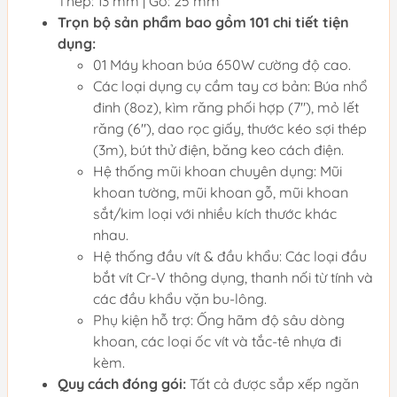
Thép: 13 mm | Gỗ: 25 mm
Trọn bộ sản phẩm bao gồm 101 chi tiết tiện
dụng:
01 Máy khoan búa 650W cường độ cao.
Các loại dụng cụ cầm tay cơ bản: Búa nhổ
đinh (8oz), kìm răng phối hợp (7"), mỏ lết
răng (6"), dao rọc giấy, thước kéo sợi thép
(3m), bút thử điện, băng keo cách điện.
Hệ thống mũi khoan chuyên dụng: Mũi
khoan tường, mũi khoan gỗ, mũi khoan
sắt/kim loại với nhiều kích thước khác
nhau.
Hệ thống đầu vít & đầu khẩu: Các loại đầu
bắt vít Cr-V thông dụng, thanh nối từ tính và
các đầu khẩu vặn bu-lông.
Phụ kiện hỗ trợ: Ống hãm độ sâu dòng
khoan, các loại ốc vít và tắc-tê nhựa đi
kèm.
Quy cách đóng gói:
Tất cả được sắp xếp ngăn