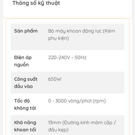
Thông số kỹ thuật
Sản phẩm
Bộ máy khoan động lực (Kèm
phụ kiện)
Điện áp
220-240V ~ 50Hz
nguồn
Công suất
650W
đầu vào
Tốc độ
0 - 3000 vòng/phút (rpm)
không tải
Khả năng
13mm (Đường kính mâm cặp /
khoan tối
đầu kẹp)