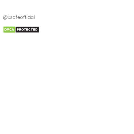
@xsafeofficial