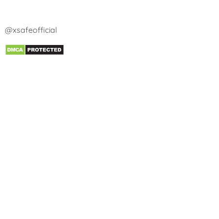
@xsafeofficial