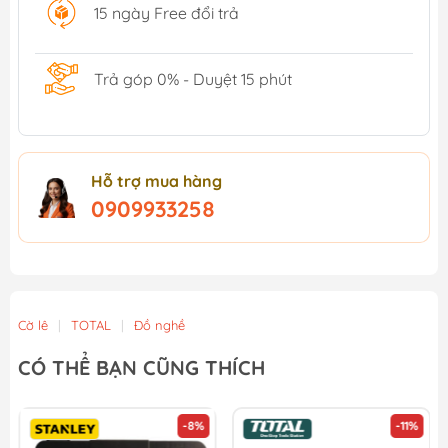
15 ngày Free đổi trả
Trả góp 0% - Duyệt 15 phút
Hỗ trợ mua hàng
0909933258
Cờ lê
|
TOTAL
|
Đồ nghề
CÓ THỂ BẠN CŨNG THÍCH
-8%
-11%