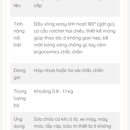
liệu
cấp
Tính
Đầu vòng xoay linh hoạt 180° (gật gù),
năng
cơ cấu ratchet hai chiều, thiết kế mỏng
nổi
giúp thao tác ở không gian hẹp, bề
bật
mặt bóng sáng chống gỉ, tay cầm
ergonomics chắc chắn
Đóng
Hộp nhựa hoặc túi vải chắc chắn
gói
Trọng
Khoảng 0.8 - 1.1 kg
lượng
bộ
Ứng
Sửa chữa cơ khí, ô tô, xe máy, máy
dụng
móc, lắp ráp, bảo trì thiết bị ở không