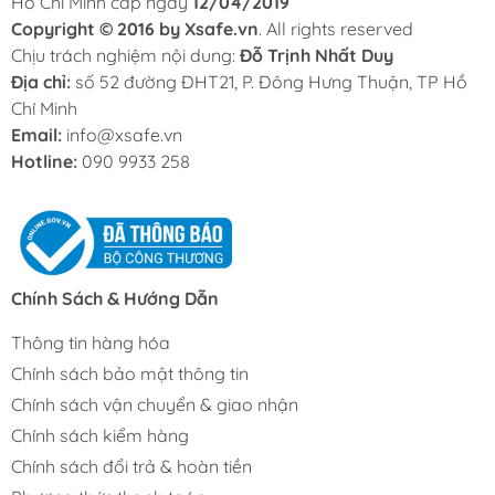
Hồ Chí Minh cấp ngày
12/04/2019
Copyright © 2016 by Xsafe.vn
. All rights reserved
Chịu trách nghiệm nội dung:
Đỗ Trịnh Nhất Duy
Địa chỉ:
số 52 đường ĐHT21, P. Đông Hưng Thuận, TP Hồ
Chí Minh
Email:
info@xsafe.vn
Hotline:
090 9933 258
Chính Sách & Hướng Dẫn
Thông tin hàng hóa
Chính sách bảo mật thông tin
Chính sách vận chuyển & giao nhận
Chính sách kiểm hàng
Chính sách đổi trả & hoàn tiền