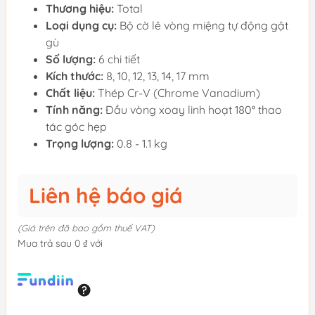
Thương hiệu:
Total
Loại dụng cụ:
Bộ cờ lê vòng miệng tự động gật
gù
Số lượng:
6 chi tiết
Kích thước:
8, 10, 12, 13, 14, 17 mm
Chất liệu:
Thép Cr-V (Chrome Vanadium)
Tính năng:
Đầu vòng xoay linh hoạt 180° thao
tác góc hẹp
Trọng lượng:
0.8 - 1.1 kg
Liên hệ báo giá
(Giá trên đã bao gồm thuế VAT)
Mua trả sau 0 ₫ với