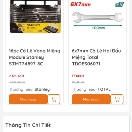
16pc Cờ Lê Vòng Miệng
6x7mm Cờ Lê Hai Đầu
Module Stanley
Miệng Total
STMT74897-8C
TDOES06071
2.126.120₫
17.000₫
2.311.000₫
19.000₫
Thương hiệu:
Stanley
Thương hiệu:
TOTAL
Mua ngay
Mua ngay
Thông Tin Chi Tiết