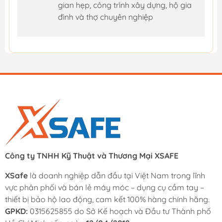
gian hẹp, công trình xây dựng, hộ gia
đình và thợ chuyên nghiệp
Công ty TNHH Kỹ Thuật và Thương Mại XSAFE
XSafe
là doanh nghiệp dẫn đầu tại Việt Nam trong lĩnh
vực phân phối và bán lẻ máy móc – dụng cụ cầm tay –
thiết bị bảo hộ lao động, cam kết 100% hàng chính hãng.
GPKD:
0315625855 do Sở Kế hoạch và Đầu tư Thành phố