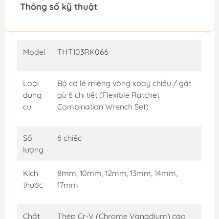
Thông số kỹ thuật
Model
THT103RK066
Loại
Bộ cờ lê miệng vòng xoay chiều / gật
dụng
gù 6 chi tiết (Flexible Ratchet
cụ
Combination Wrench Set)
Số
6 chiếc
lượng
Kích
8mm, 10mm, 12mm, 13mm, 14mm,
thước
17mm
Chất
Thép Cr-V (Chrome Vanadium) cao