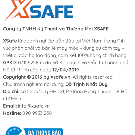
Công ty TNHH Kỹ Thuật và Thương Mại XSAFE
XSafe
là doanh nghiệp dẫn đầu tại Việt Nam trong lĩnh
vực phân phối và bán lẻ máy móc – dụng cụ cầm tay –
thiết bị bảo hộ lao động, cam kết 100% hàng chính hãng.
GPKD:
0315625855 do Sở Kế hoạch và Đầu tư Thành phố
Hồ Chí Minh cấp ngày
12/04/2019
Copyright © 2016 by Xsafe.vn
. All rights reserved
Chịu trách nghiệm nội dung:
Đỗ Trịnh Nhất Duy
Địa chỉ:
số 52 đường ĐHT21, P. Đông Hưng Thuận, TP Hồ
Chí Minh
Email:
info@xsafe.vn
Hotline:
090 9933 258