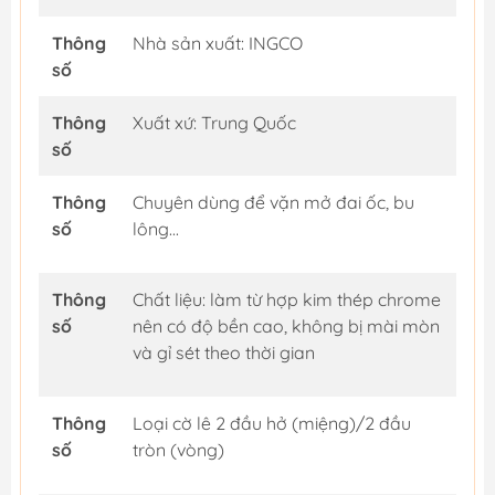
Thông
Nhà sản xuất: INGCO
số
Thông
Xuất xứ: Trung Quốc
số
Thông
Chuyên dùng để vặn mở đai ốc, bu
số
lông...
Thông
Chất liệu: làm từ hợp kim thép chrome
số
nên có độ bền cao, không bị mài mòn
và gỉ sét theo thời gian
Thông
Loại cờ lê 2 đầu hở (miệng)/2 đầu
số
tròn (vòng)