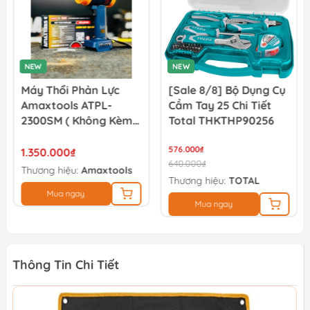
NEW
NEW
Máy Thổi Phản Lực
[Sale 8/8] Bộ Dụng Cụ
Amaxtools ATPL-
Cầm Tay 25 Chi Tiết
2300SM ( Không Kèm
Total THKTHP90256
Pin/sạc - Chân Pin
Phổ Thông )
576.000₫
1.350.000₫
640.000₫
Thương hiệu:
Amaxtools
Thương hiệu:
TOTAL
Mua ngay
Mua ngay
Thông Tin Chi Tiết