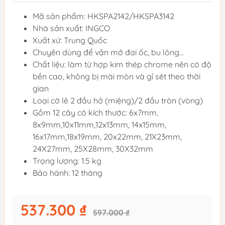
Mã sản phẩm: HKSPA2142/HKSPA3142
Nhà sản xuất: INGCO
Xuất xứ: Trung Quốc
Chuyên dùng để vặn mở đai ốc, bu lông...
Chất liệu: làm từ hợp kim thép chrome nên có độ
bền cao, không bị mài mòn và gỉ sét theo thời
gian
Loại cờ lê 2 đầu hở (miệng)/2 đầu tròn (vòng)
Gồm 12 cây có kích thước: 6x7mm,
8x9mm,10x11mm,12x13mm, 14x15mm,
16x17mm,18x19mm, 20x22mm, 21X23mm,
24X27mm, 25X28mm, 30X32mm
Trọng lượng: 1.5 kg
Bảo hành: 12 tháng
537.300 ₫
597.000 ₫