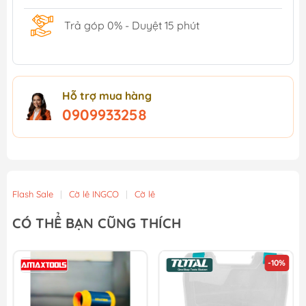
Trả góp 0% - Duyệt 15 phút
Hỗ trợ mua hàng
0909933258
Flash Sale
|
Cờ lê INGCO
|
Cờ lê
CÓ THỂ BẠN CŨNG THÍCH
-10%