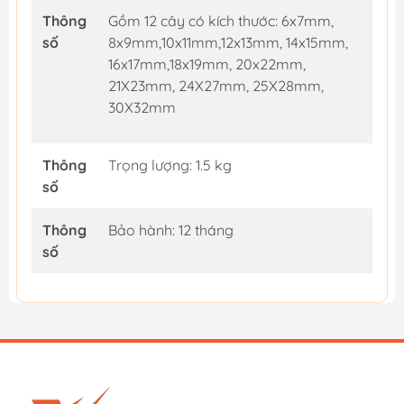
Thông
Gồm 12 cây có kích thước: 6x7mm,
số
8x9mm,10x11mm,12x13mm, 14x15mm,
16x17mm,18x19mm, 20x22mm,
21X23mm, 24X27mm, 25X28mm,
30X32mm
Thông
Trọng lượng: 1.5 kg
số
Thông
Bảo hành: 12 tháng
số