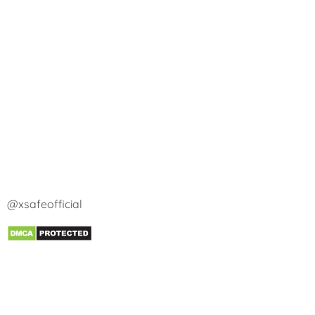
@xsafeofficial