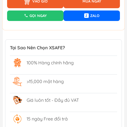
VÀO GIỎ
MUA NGAY
GỌI NGAY
ZALO
Z
Tại Sao Nên Chọn XSAFE?
100% Hàng chính hãng
>15,000 mặt hàng
Giá luôn tốt - Đầy đủ VAT
15 ngày Free đổi trả