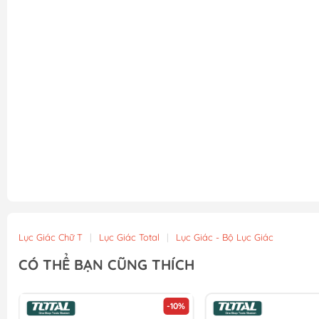
Lục Giác Chữ T
|
Lục Giác Total
|
Lục Giác - Bộ Lục Giác
CÓ THỂ BẠN CŨNG THÍCH
-10%