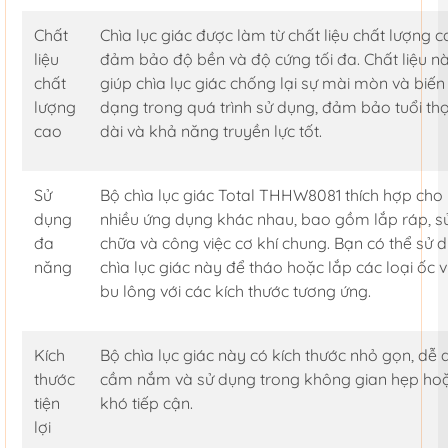
Chất
Chìa lục giác được làm từ chất liệu chất lượng c
liệu
đảm bảo độ bền và độ cứng tối đa. Chất liệu n
chất
giúp chìa lục giác chống lại sự mài mòn và biến
lượng
dạng trong quá trình sử dụng, đảm bảo tuổi thọ
cao
dài và khả năng truyền lực tốt.
Sử
Bộ chìa lục giác Total THHW8081 thích hợp cho
dụng
nhiều ứng dụng khác nhau, bao gồm lắp ráp, s
đa
chữa và công việc cơ khí chung. Bạn có thể sử 
năng
chìa lục giác này để tháo hoặc lắp các loại ốc v
bu lông với các kích thước tương ứng.
Kích
Bộ chìa lục giác này có kích thước nhỏ gọn, dễ
thước
cầm nắm và sử dụng trong không gian hẹp ho
tiện
khó tiếp cận.
lợi