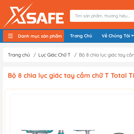
Trang Chủ
Về Chúng Tôi
Danh mục sản phẩm
Máy nén khí, bơm hơi
Máy hàn điện
Thiết bị nâng hạ, vận chuyển
Thiết bị đo
Thiết bị dùng điện
Thiết bị dùng pin
Thiết bị đựng lưu trữ
Thiết bị bảo hộ lao động
Trang chủ
/
Lục Giác Chữ T
/
Bộ 8 chìa lục giác tay 
Bộ 8 chìa lục giác tay cầm chữ T Total