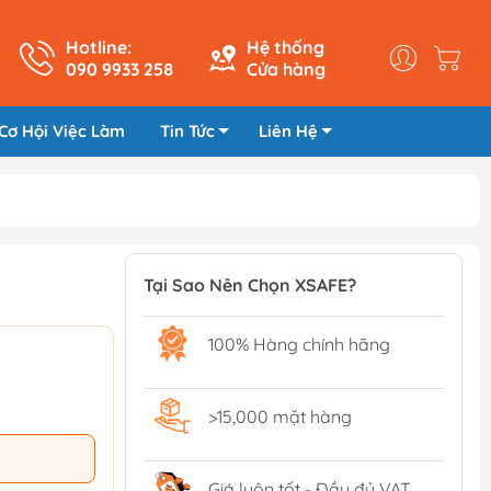
Hotline:
Hệ thống
090 9933 258
Cửa hàng
Cơ Hội Việc Làm
Tin Tức
Liên Hệ
Tại Sao Nên Chọn XSAFE?
100% Hàng chính hãng
>15,000 mặt hàng
Giá luôn tốt - Đầy đủ VAT