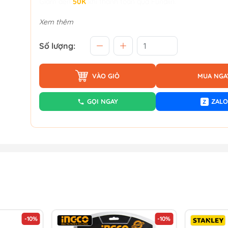
Giảm đến
50K
khi thanh toán qua Fundiin.
Xem thêm
Số lượng:
VÀO GIỎ
MUA NGA
GỌI NGAY
ZALO
Z
-10%
-10%