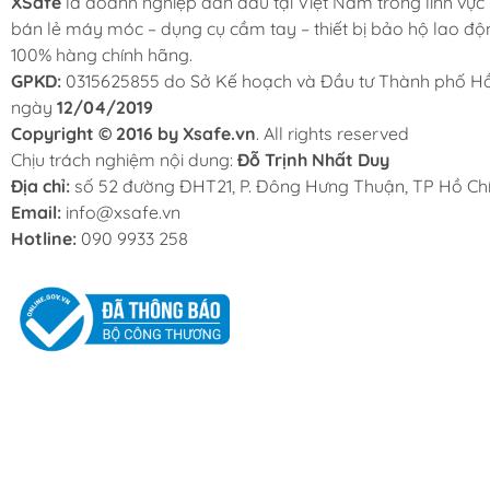
XSafe
là doanh nghiệp dẫn đầu tại Việt Nam trong lĩnh vực
bán lẻ máy móc – dụng cụ cầm tay – thiết bị bảo hộ lao độ
100% hàng chính hãng.
GPKD:
0315625855 do Sở Kế hoạch và Đầu tư Thành phố Hồ
ngày
12/04/2019
Copyright © 2016 by Xsafe.vn
. All rights reserved
Chịu trách nghiệm nội dung:
Đỗ Trịnh Nhất Duy
Địa chỉ:
số 52 đường ĐHT21, P. Đông Hưng Thuận, TP Hồ Chí
Email:
info@xsafe.vn
Hotline:
090 9933 258