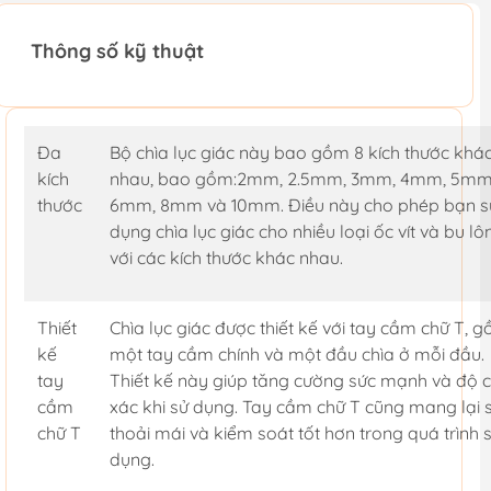
Thông số kỹ thuật
Đa
Bộ chìa lục giác này bao gồm 8 kích thước khá
kích
nhau, bao gồm:2mm, 2.5mm, 3mm, 4mm, 5mm
thước
6mm, 8mm và 10mm. Điều này cho phép bạn s
dụng chìa lục giác cho nhiều loại ốc vít và bu lô
với các kích thước khác nhau.
Thiết
Chìa lục giác được thiết kế với tay cầm chữ T, 
kế
một tay cầm chính và một đầu chìa ở mỗi đầu.
tay
Thiết kế này giúp tăng cường sức mạnh và độ c
cầm
xác khi sử dụng. Tay cầm chữ T cũng mang lại 
chữ T
thoải mái và kiểm soát tốt hơn trong quá trình 
dụng.