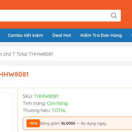
Combo tiết kiệm
Deal Hot
Kiểm Tra Đơn Hàng
cầm chữ T Total THHW8081
 THHW8081
SKU:
THHW8081
Tình trạng:
Còn hàng
Thương hiệu:
TOTAL
-15%
Đang giảm
36.000₫
— Áp dụng ngay