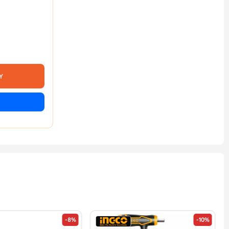
Y
-8%
-10%