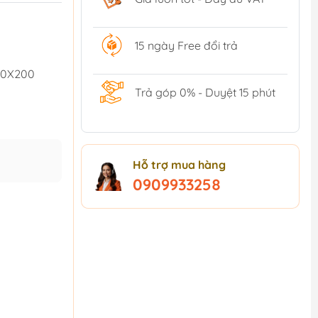
15 ngày Free đổi trả
,10X200
Trả góp 0% - Duyệt 15 phút
Hỗ trợ mua hàng
0909933258