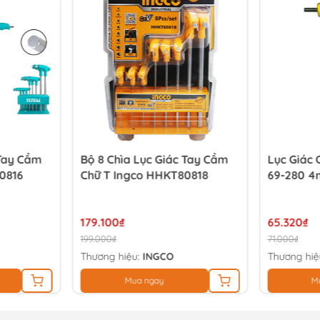
 Tay Cầm
Bộ 8 Chìa Lục Giác Tay Cầm
Lục Giác 
0816
Chữ T Ingco HHKT80818
69-280 
179.100₫
65.320₫
199.000₫
71.000₫
Thương hiệu:
INGCO
Thương hiệ
Mua ngay
M