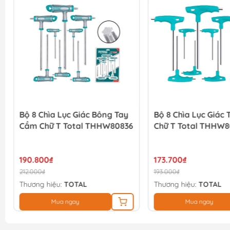
Bộ 8 Chìa Lục Giác Bông Tay
Bộ 8 Chìa Lục Giác
Cầm Chữ T Total THHW80836
Chữ T Total THHW8
190.800₫
173.700₫
212.000₫
193.000₫
Thương hiệu:
TOTAL
Thương hiệu:
TOTAL
Mua ngay
Mua ngay