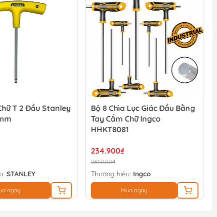
Chữ T 2 Đầu Stanley
Bộ 8 Chìa Lục Giác Đầu Bằng
4mm
Tay Cầm Chữ Ingco
HHKT8081
234.900₫
261.000₫
u:
STANLEY
Thương hiệu:
Ingco
ua ngay
Mua ngay