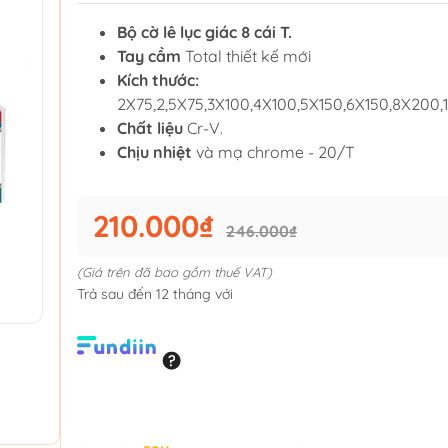
Bộ cờ lê lục giác 8 cái T.
Tay cầm
Total thiết kế mới
Kích thước:
2X75,2,5X75,3X100,4X100,5X150,6X150,8X200
Chất liệu
Cr-V.
Chịu nhiệt
và mạ chrome - 20/T
210.000₫
246.000₫
(Giá trên đã bao gồm thuế VAT)
Trả sau đến 12 tháng với