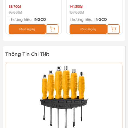
83.700₫
141.300₫
93.000₫
157.000₫
Thương hiệu:
INGCO
Thương hiệu:
INGCO
Mua ngay
Mua ngay
Thông Tin Chi Tiết