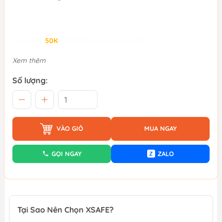
Giảm đến
50K
khi thanh toán qua Fundiin.
Xem thêm
Số lượng:
VÀO GIỎ
MUA NGAY
GỌI NGAY
ZALO
Z
Tại Sao Nên Chọn XSAFE?