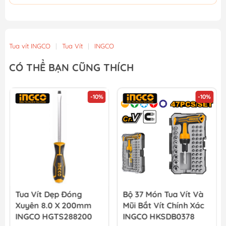
Tua vít INGCO
|
Tua Vít
|
INGCO
CÓ THỂ BẠN CŨNG THÍCH
-10%
-10%
Tua Vít Dẹp Đóng
Bộ 37 Món Tua Vít Và
Xuyên 8.0 X 200mm
Mũi Bắt Vít Chính Xác
INGCO HGTS288200
INGCO HKSDB0378