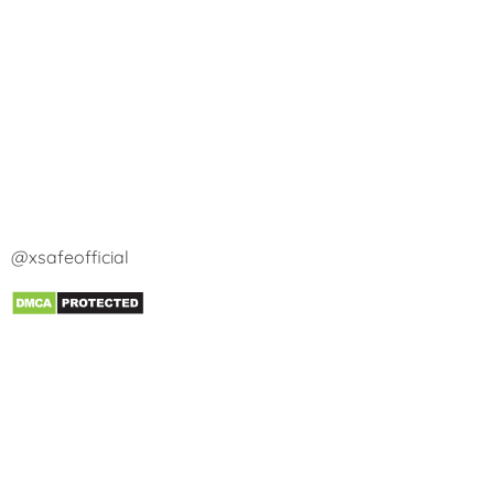
@xsafeofficial