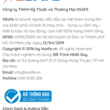
Công ty TNHH Kỹ Thuật và Thương Mại XSAFE
XSafe
là doanh nghiệp dẫn đầu tại Việt Nam trong lĩnh
vực phân phối và bán lẻ máy móc – dụng cụ cầm tay –
thiết bị bảo hộ lao động, cam kết 100% hàng chính hãng.
GPKD:
0315625855 do Sở Kế hoạch và Đầu tư Thành phố
Hồ Chí Minh cấp ngày
12/04/2019
Copyright © 2016 by Xsafe.vn
. All rights reserved
Chịu trách nghiệm nội dung:
Đỗ Trịnh Nhất Duy
Địa chỉ:
số 52 đường ĐHT21, P. Đông Hưng Thuận, TP Hồ
Chí Minh
Email:
info@xsafe.vn
Hotline:
090 9933 258
Chính Sách & Hướng Dẫn