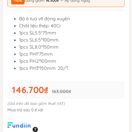
-10%
Đang giảm
16.300₫
— Áp dụng ngay
Bộ 6 tua vít đóng xuyên
Chất liệu thép: 40Cr.
1pcs SL5.5*75mm
1pcs SL6.5*100mm
1pcs SL8.0*150mm
1pcs PH1*75mm
1pcs PH2*100mm
1pcs PH3*150mm. 20/T
146.700₫
163.000₫
(Giá trên đã bao gồm thuế VAT)
Mua trả sau 0 ₫ với