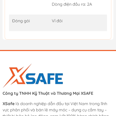
Dòng điện đầu ra: 2A
Đóng gói
Vỉ đôi
Công ty TNHH Kỹ Thuật và Thương Mại XSAFE
XSafe
là doanh nghiệp dẫn đầu tại Việt Nam trong lĩnh
vực phân phối và bán lẻ máy móc – dụng cụ cầm tay –
thiết bị bảo hộ lao động, cam kết 100% hàng chính hãng.