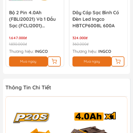
Bộ 2 Pin 4.0Ah
Dây Cáp Sạc Bình Có
(FBLI20021) Và 1 Đầu
Đèn Led Ingco
Sạc (FCLI2001)
HBTCP6008L 600A
Lithium-Ion P20S 20V
INGCO FBCPK1424
1.647.000₫
324.000₫
1.830.000₫
360.000₫
Thương hiệu:
INGCO
Thương hiệu:
INGCO
Mua ngay
Mua ngay
Thông Tin Chi Tiết