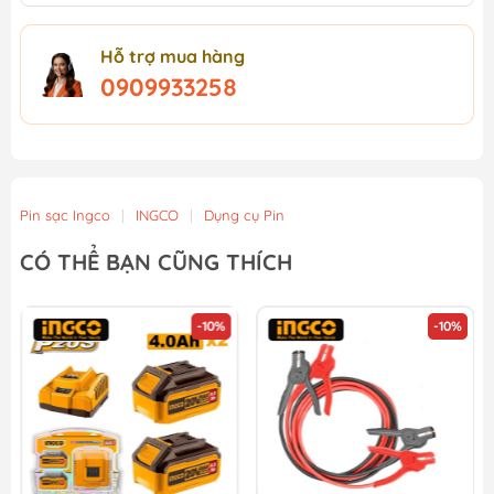
Hỗ trợ mua hàng
0909933258
Pin sạc Ingco
|
INGCO
|
Dụng cụ Pin
CÓ THỂ BẠN CŨNG THÍCH
-10%
-10%