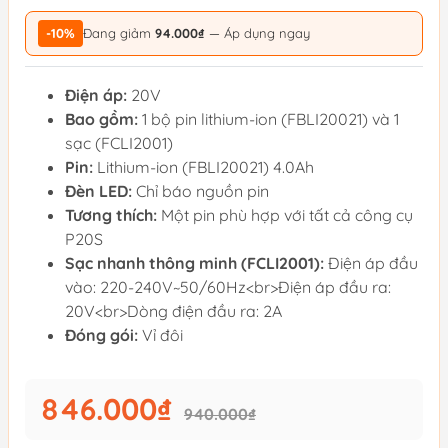
-10%
Đang giảm
94.000₫
— Áp dụng ngay
Điện áp:
20V
Bao gồm:
1 bộ pin lithium-ion (FBLI20021) và 1
sạc (FCLI2001)
Pin:
Lithium-ion (FBLI20021) 4.0Ah
Đèn LED:
Chỉ báo nguồn pin
Tương thích:
Một pin phù hợp với tất cả công cụ
P20S
Sạc nhanh thông minh (FCLI2001):
Điện áp đầu
vào: 220-240V~50/60Hz<br>Điện áp đầu ra:
20V<br>Dòng điện đầu ra: 2A
Đóng gói:
Vỉ đôi
846.000₫
940.000₫