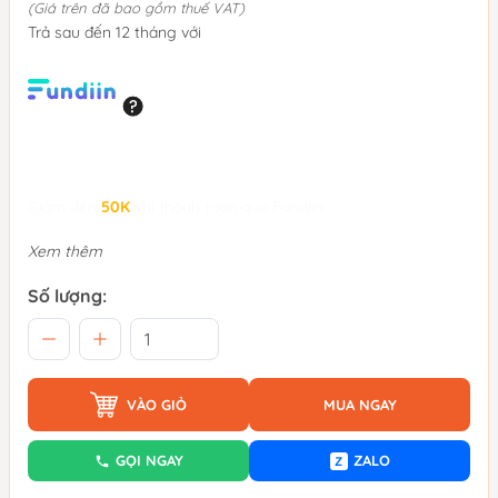
(Giá trên đã bao gồm thuế VAT)
Trả sau đến 12 tháng với
Giảm đến
50K
khi thanh toán qua Fundiin.
Xem thêm
Số lượng:
VÀO GIỎ
MUA NGAY
GỌI NGAY
ZALO
Z