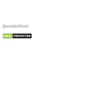
@xsafeofficial