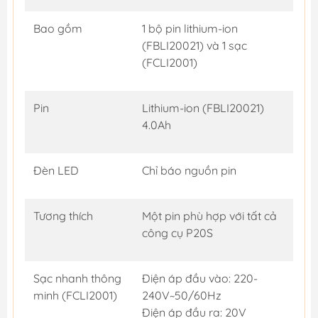
Bao gồm
1 bộ pin lithium-ion
(FBLI20021) và 1 sạc
(FCLI2001)
Pin
Lithium-ion (FBLI20021)
4.0Ah
Đèn LED
Chỉ báo nguồn pin
Tương thích
Một pin phù hợp với tất cả
công cụ P20S
Sạc nhanh thông
Điện áp đầu vào: 220-
minh (FCLI2001)
240V~50/60Hz
Điện áp đầu ra: 20V