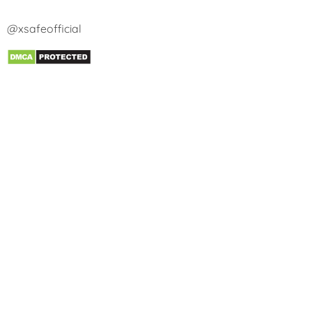
@xsafeofficial