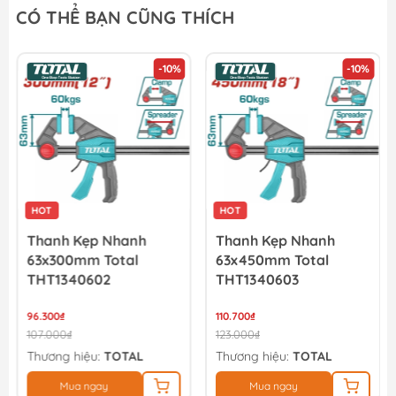
CÓ THỂ BẠN CŨNG THÍCH
-10%
-10%
HOT
HOT
Thanh Kẹp Nhanh
Thanh Kẹp Nhanh
63x300mm Total
63x450mm Total
THT1340602
THT1340603
96.300₫
110.700₫
107.000₫
123.000₫
Thương hiệu:
TOTAL
Thương hiệu:
TOTAL
Mua ngay
Mua ngay